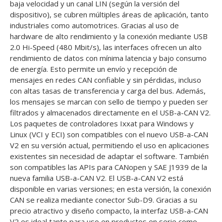
baja velocidad y un canal LIN (según la versión del
dispositivo), se cubren múltiples áreas de aplicación, tanto
industriales como automotrices. Gracias al uso de
hardware de alto rendimiento y la conexión mediante USB
2.0 Hi-Speed (480 Mbit/s), las interfaces ofrecen un alto
rendimiento de datos con mínima latencia y bajo consumo
de energía. Esto permite un envío y recepción de
mensajes en redes CAN confiable y sin pérdidas, incluso
con altas tasas de transferencia y carga del bus. Además,
los mensajes se marcan con sello de tiempo y pueden ser
filtrados y almacenados directamente en el USB-a-CAN V2.
Los paquetes de controladores Ixxat para Windows y
Linux (VCI y ECI) son compatibles con el nuevo USB-a-CAN
V2 en su versión actual, permitiendo el uso en aplicaciones
existentes sin necesidad de adaptar el software. También
son compatibles las APIs para CANopen y SAE J1939 de la
nueva familia USB-a-CAN V2. El USB-a-CAN V2 está
disponible en varias versiones; en esta versión, la conexión
CAN se realiza mediante conector Sub-D9. Gracias a su
precio atractivo y diseño compacto, la interfaz USB-a-CAN
V2 es ideal tanto para uso en productos en serie como