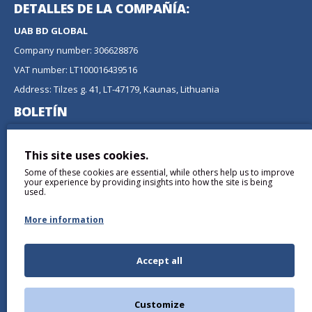
DETALLES DE LA COMPAÑÍA:
UAB BD GLOBAL
Company number: 306628876
VAT number: LT100016439516
Address: Tilzes g. 41, LT-47179, Kaunas, Lithuania
BOLETÍN
No se pierda ninguna actualización o promoción
suscribiéndose a nuestro boletín.
This site uses cookies.
Some of these cookies are essential, while others help us to improve
ENVIAR
your experience by providing insights into how the site is being
used.
More information
Accept all
Comprendí y Acepto the
Política de privacidad
Customize