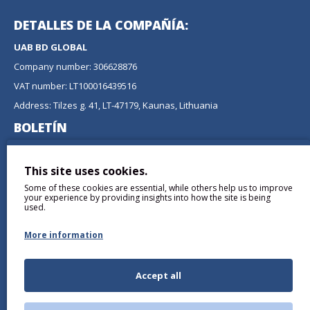
DETALLES DE LA COMPAÑÍA:
UAB BD GLOBAL
Company number: 306628876
VAT number: LT100016439516
Address: Tilzes g. 41, LT-47179, Kaunas, Lithuania
BOLETÍN
No se pierda ninguna actualización o promoción
suscribiéndose a nuestro boletín.
This site uses cookies.
Some of these cookies are essential, while others help us to improve
ENVIAR
your experience by providing insights into how the site is being
used.
More information
Accept all
Comprendí y Acepto the
Política de privacidad