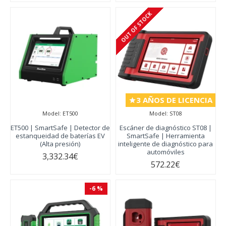
OUT OF STOCK
3 AÑOS DE LICENCIA
Model:
ET500
Model:
ST08
ET500 | SmartSafe | Detector de
Escáner de diagnóstico ST08 |
estanqueidad de baterías EV
SmartSafe | Herramienta
(Alta presión)
inteligente de diagnóstico para
automóviles
3,332.34€
572.22€
-6 %