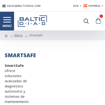
SALES@BALTICDIAG.COM
EUR
ESPAÑOL
0
Marca
SmartSafe
SMARTSAFE
SmartSafe
ofrece
soluciones
avanzadas de
diagnóstico
automotriz y
sistemas de
mantenimiento