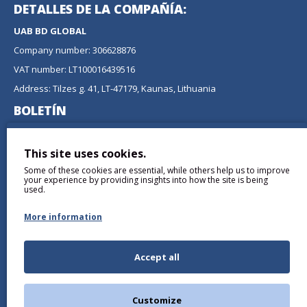
DETALLES DE LA COMPAÑÍA:
UAB BD GLOBAL
Company number: 306628876
VAT number: LT100016439516
Address: Tilzes g. 41, LT-47179, Kaunas, Lithuania
BOLETÍN
No se pierda ninguna actualización o promoción
suscribiéndose a nuestro boletín.
This site uses cookies.
Some of these cookies are essential, while others help us to improve
ENVIAR
your experience by providing insights into how the site is being
used.
More information
Accept all
Comprendí y Acepto the
Política de privacidad
Customize