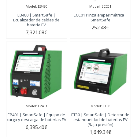
Model:
EB480
Model:
ECC01
EB480 | SmartSafe |
ECC01 Pinza amperimétrica |
Ecualizador de celdas de
SmartSafe
batería EV
252.48€
7,321.08€
Model:
EP401
Model:
ET30
EP401 | SmartSafe | Equipo de
ET30 | SmartSafe | Detector de
carga y descarga de baterías EV
estanqueidad de baterías EV
(Baja presión)
6,395.40€
1,649.34€