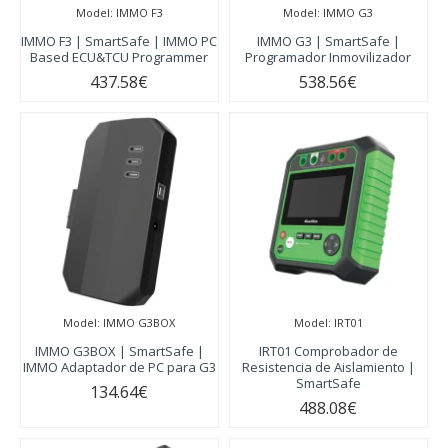
Model:
IMMO F3
Model:
IMMO G3
IMMO F3 | SmartSafe | IMMO PC
IMMO G3 | SmartSafe |
Based ECU&TCU Programmer
Programador Inmovilizador
437.58€
538.56€
Model:
IMMO G3BOX
Model:
IRT01
IMMO G3BOX | SmartSafe |
IRT01 Comprobador de
IMMO Adaptador de PC para G3
Resistencia de Aislamiento |
SmartSafe
134.64€
488.08€