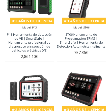
3 AÑOS DE LICENCIA
3 AÑOS DE LICENCIA
Model:
P13
Model:
ST06
P13 Herramienta de detección
ST06 Herramienta de
de VE | SmartSafe |
Programación TPMS |
Herramienta profesional de
SmartSafe | Herramienta de
diagnóstico e inspección de
Detección Automotriz Inteligente
vehículos eléctricos (VE)
757.36€
2,861.10€
3 AÑOS DE LICENCIA
3 AÑOS DE LICENCIA