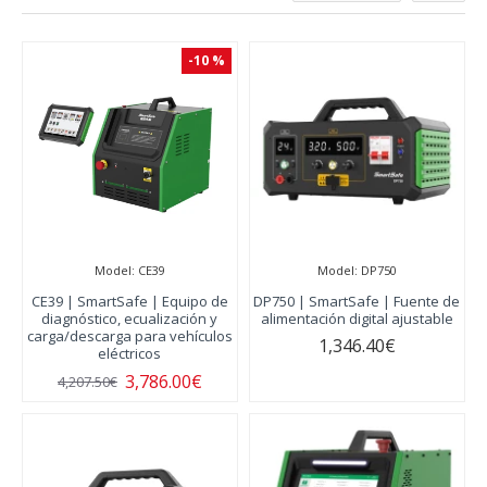
-10 %
Model:
CE39
Model:
DP750
CE39 | SmartSafe | Equipo de
DP750 | SmartSafe | Fuente de
diagnóstico, ecualización y
alimentación digital ajustable
carga/descarga para vehículos
1,346.40€
eléctricos
3,786.00€
4,207.50€