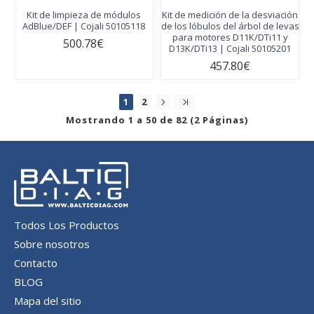
Kit de limpieza de módulos
Kit de medición de la desviación
AdBlue/DEF | Cojali 50105118
de los lóbulos del árbol de levas
para motores D11K/DTi11 y
500.78€
D13K/DTi13 | Cojali 50105201
457.80€
1
2
Mostrando 1 a 50 de 82 (2 Páginas)
Todos Los Productos
Sobre nosotros
Contacto
BLOG
Mapa del sitio