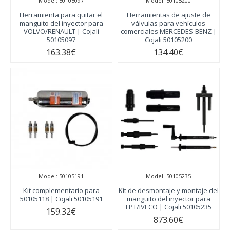
Model:
50105097
Model:
50105200
Herramienta para quitar el
Herramientas de ajuste de
manguito del inyector para
válvulas para vehículos
VOLVO/RENAULT | Cojali
comerciales MERCEDES-BENZ |
50105097
Cojali 50105200
163.38€
134.40€
Model:
50105191
Model:
50105235
Kit complementario para
Kit de desmontaje y montaje del
50105118 | Cojali 50105191
manguito del inyector para
FPT/IVECO | Cojali 50105235
159.32€
873.60€