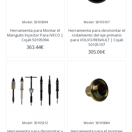
Model:
50105094
Model:
50105107
Herramienta para Montar el
Herramienta para desmontar el
Manguito Inyector Para IVECO |
rodamiento del eje primario
Cojali 50105094
para VOLVO/RENAULT | Cojali
50105107
363.44€
305.06€
Model:
50105212
Model:
50105084
Herramienta para desmontar y
Herramienta para el montaje