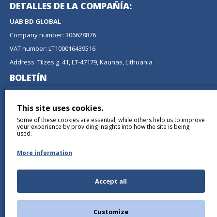
DETALLES DE LA COMPAÑÍA:
UAB BD GLOBAL
Company number: 306628876
VAT number: LT100016439516
Address: Tilzes g. 41, LT-47179, Kaunas, Lithuania
BOLETÍN
No se pierda ninguna actualización o promoción
suscribiéndose a nuestro boletín.
This site uses cookies.
Some of these cookies are essential, while others help us to improve
ENVIAR
your experience by providing insights into how the site is being
used.
More information
Accept all
Comprendí y Acepto the
Política de privacidad
Customize