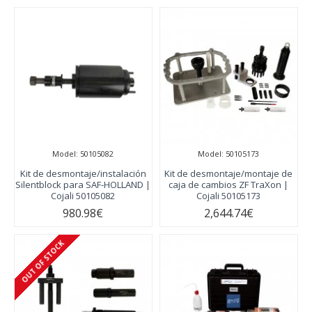
Model:
50105082
Model:
50105173
Kit de desmontaje/instalación
Kit de desmontaje/montaje de
Silentblock para SAF-HOLLAND |
caja de cambios ZF TraXon |
Cojali 50105082
Cojali 50105173
980.98€
2,644.74€
OUT OF STOCK