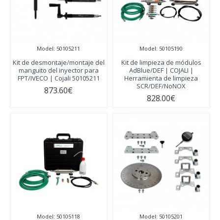
Model:
50105211
Model:
50105190
Kit de desmontaje/montaje del
Kit de limpieza de módulos
manguito del inyector para
AdBlue/DEF | COJALI |
FPT/IVECO | Cojali 50105211
Herramienta de limpieza
SCR/DEF/NoNOX
873.60€
828.00€
Model:
50105118
Model:
50105201