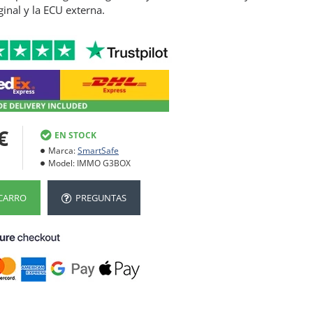
inal y la ECU externa.
€
EN STOCK
Marca:
SmartSafe
Model:
IMMO G3BOX
 CARRO
PREGUNTAS