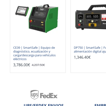
CE39 | SmartSafe | Equipo de
DP750 | SmartSafe | F
diagnóstico, ecualización y
alimentación digital aj
carga/descarga para vehículos
1,346.40€
eléctricos
3,786.00€
4,207.50€
UPS/FEDEX ENVIOS
EMPR