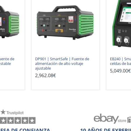
uente de
DP901 | SmartSafe | Fuente de
EB240 | Sma
ustable
alimentación de alto voltaje
celdas de ba
ajustable
5,049.00€
2,962.08€
ESA DE CONFIANZA
10 AÑOS DE EXPERI