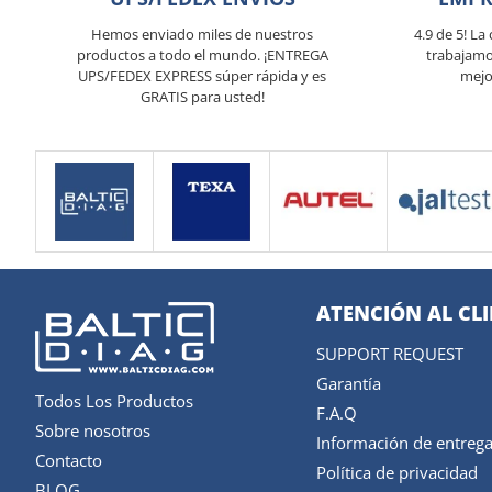
Hemos enviado miles de nuestros
4.9 de 5! La
productos a todo el mundo. ¡ENTREGA
trabajamo
UPS/FEDEX EXPRESS súper rápida y es
mejo
GRATIS para usted!
ATENCIÓN AL CL
SUPPORT REQUEST
Garantía
Todos Los Productos
F.A.Q
Sobre nosotros
Información de entreg
Contacto
Política de privacidad
BLOG