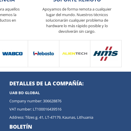
ra aquellos
Apoyamos de forma remota a cualquier
enemos la
lugar del mundo. Nuestros técnicos
ductos en
solucionarán cualquier problema de
hardware lo más rápido posible y lo
devolverán sin cargo.
DETALLES DE LA COMPAÑÍA:
UAB BD GLOBAL
Company number: 306628876
VAT number: LT100016439516
Address: Tilzes g. 41, LT-47179, Kaunas, Lithuania
BOLETÍN