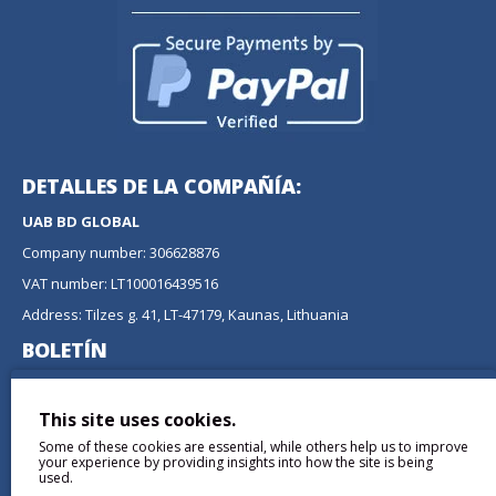
DETALLES DE LA COMPAÑÍA:
UAB BD GLOBAL
Company number: 306628876
VAT number: LT100016439516
Address: Tilzes g. 41, LT-47179, Kaunas, Lithuania
BOLETÍN
No se pierda ninguna actualización o promoción
suscribiéndose a nuestro boletín.
This site uses cookies.
Some of these cookies are essential, while others help us to improve
ENVIAR
your experience by providing insights into how the site is being
used.