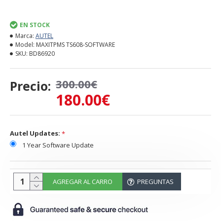
EN STOCK
Marca:
AUTEL
Model:
MAXITPMS TS608-SOFTWARE
SKU:
BD86920
300.00€
Precio:
180.00€
Autel Updates:
1 Year Software Update
AGREGAR AL CARRO
PREGUNTAS