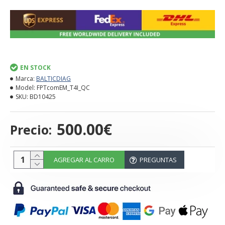
EN STOCK
Marca:
BALTICDIAG
Model:
FPTcomEM_T4I_QC
SKU:
BD10425
500.00€
Precio:
AGREGAR AL CARRO
PREGUNTAS