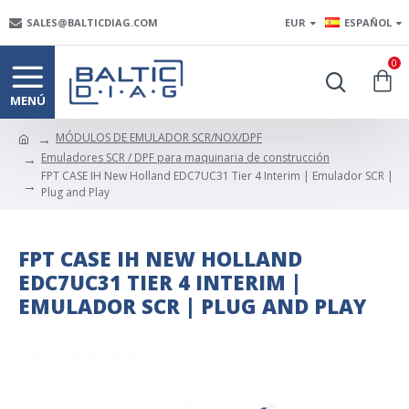
SALES@BALTICDIAG.COM
EUR
ESPAÑOL
0
MÓDULOS DE EMULADOR SCR/NOX/DPF
Emuladores SCR / DPF para maquinaria de construcción
FPT CASE IH New Holland EDC7UC31 Tier 4 Interim | Emulador SCR |
Plug and Play
FPT CASE IH NEW HOLLAND
EDC7UC31 TIER 4 INTERIM |
EMULADOR SCR | PLUG AND PLAY