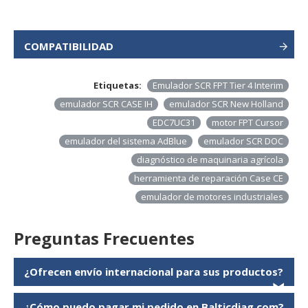
COMPATIBILIDAD
Etiquetas:
Emulador SCR FPT Tier 4 Interim
emulador SCR CASE IH
emulador SCR New Holland
EDC7UC31
motor FPT Cursor
emulador del sistema AdBlue
emulador SCR DOC
diagnóstico de maquinaria agrícola
herramienta de reparación Case CE
emulador de motores industriales
Preguntas Frecuentes
¿Ofrecen envío internacional para sus productos?
❯
¿Cómo puedo pagar mi pedido en Balticdiag.com?