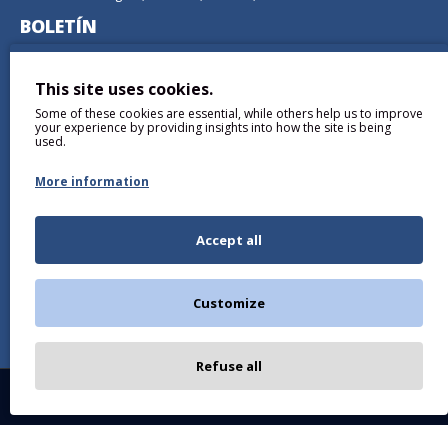
BOLETÍN
No se pierda ninguna actualización o promoción
suscribiéndose a nuestro boletín.
This site uses cookies.
Some of these cookies are essential, while others help us to improve
ENVIAR
your experience by providing insights into how the site is being
used.
More information
Accept all
Comprendí y Acepto the
Política de privacidad
Customize
Refuse all
Copyright © 2026, BALTICDIAG.COM, All Rights Reserved