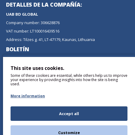
DETALLES DE LA COMPAÑÍA:
UAB BD GLOBAL
Company number: 306628876
VAT number: LT100016439516
Address: Tilzes g. 41, LT-47179, Kaunas, Lithuania
BOLETÍN
No se pierda ninguna actualización o promoción
suscribiéndose a nuestro boletín.
This site uses cookies.
Some of these cookies are essential, while others help us to improve
ENVIAR
your experience by providing insights into how the site is being
used.
More information
Accept all
Comprendí y Acepto the
Política de privacidad
Customize