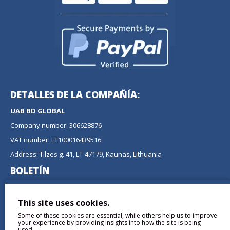
DETALLES DE LA COMPAÑÍA:
UAB BD GLOBAL
Company number: 306628876
VAT number: LT100016439516
Address: Tilzes g. 41, LT-47179, Kaunas, Lithuania
BOLETÍN
No se pierda ninguna actualización o promoción
suscribiéndose a nuestro boletín.
This site uses cookies.
Some of these cookies are essential, while others help us to improve
ENVIAR
your experience by providing insights into how the site is being
used.