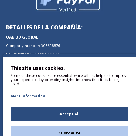
DETALLES DE LA COMPAÑÍA:
UAB BD GLOBAL
Company number: 306628876
VAT number: LT100016439516
Address: Tilzes g. 41, LT-47179, Kaunas, Lithuania
This site uses cookies.
BOLETÍN
Some of these cookies are essential, while others help us to improve
your experience by providing insights into how the site is being
No se pierda ninguna actualización o promoción
used.
suscribiéndose a nuestro boletín.
More information
ENVIAR
Accept all
Comprendí y Acepto the
Política de privacidad
Customize